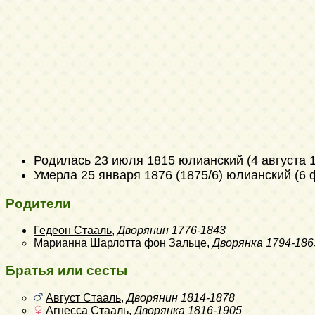
Родилась
23 июля 1815 юлианский (4 августа 
Умерла
25 января 1876 (1875/6) юлианский (6
Родители
Гедеон Стааль
,
Дворянин
1776-1843
Марианна Шарлотта фон Зальце
,
Дворянка
1794-186
Братья или сесты
Август Стааль
,
Дворянин
1814-1878
Агнесса Стааль
,
Дворянка
1816-1905