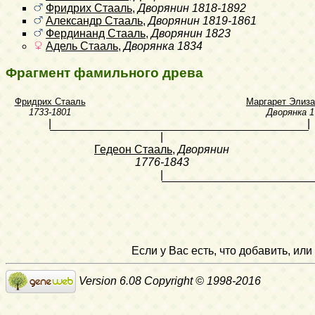
Фридрих Стааль
,
Дворянин
1818-1892
Александр Стааль
,
Дворянин
1819-1861
Фердинанд Стааль
,
Дворянин
1823
Адель Стааль
,
Дворянка
1834
Фрагмент фамильного древа
Фридрих Стааль
Маргарет Элиза
1733-1801
Дворянка
1
|
|
|
Гедеон Стааль
,
Дворянин
1776-1843
|
Если у Вас есть, что добавить, и
Version 6.08 Copyright © 1998-2016