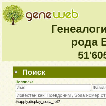
Генеалог
рода 
51'60
Поиск
Человека
%apply;display_sosa_ref?