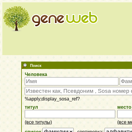
Поиск
Человека
%apply;display_sosa_ref?
титул
место
(все титулы)
(все м
список
, сортировка: