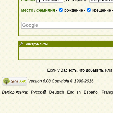
место / фамилия
-
рождение
-
крещение
Инструменты
Если у Вас есть, что добавить, и
Version 6.08 Copyright © 1998-2016
Выбор языка:
Русский
Deutsch
English
Español
Franç