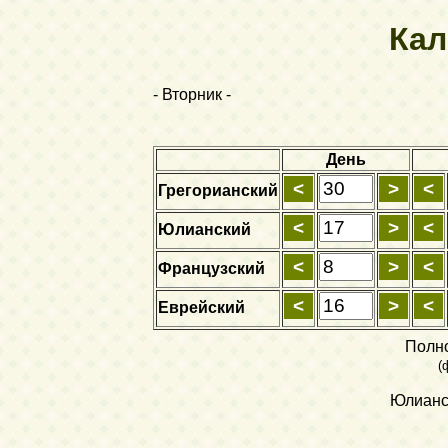
Кал
- Вторник -
День
Грегорианский
Юлианский
Французский
Еврейский
Полн
(
Юлианск