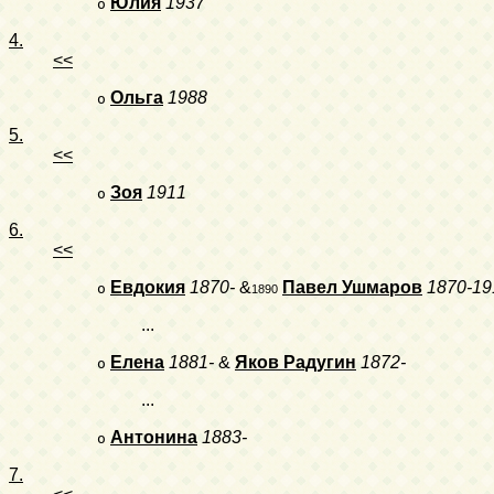
Юлия
1937
o
4.
<<
Ольга
1988
o
5.
<<
Зоя
1911
o
6.
<<
Евдокия
1870-
&
Павел Ушмаров
1870-19
o
1890
...
Елена
1881-
&
Яков Радугин
1872-
o
...
Антонина
1883-
o
7.