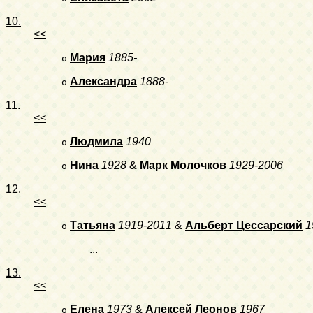
10.
<<
Мария
1885-
o
Александра
1888-
o
11.
<<
Людмила
1940
o
Нина
1928
&
Марк Молочков
1929-2006
o
12.
<<
Татьяна
1919-2011
&
Альберт Цессарский
1
o
...
13.
<<
Елена
1973
&
Алексей Леонов
1967
o