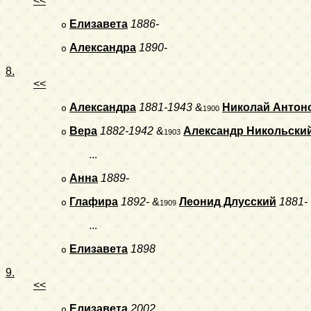
<<
Елизавета
1886-
o
Александра
1890-
o
8.
<<
Александра
1881-1943
&
Николай Антон
o
1900
Вера
1882-1942
&
Александр Никольски
o
1903
...
Анна
1889-
o
Глафира
1892-
&
Леонид Длусский
1881-
o
1909
...
Елизавета
1898
o
9.
<<
Елизавета
2002
o