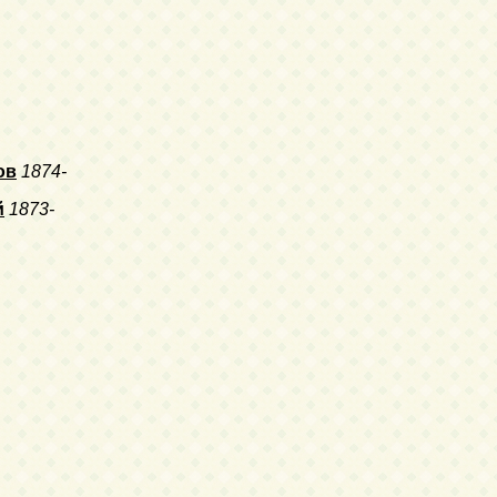
ов
1874-
й
1873-