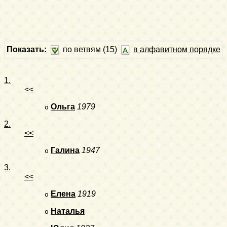
Показать:
по ветвям (15)
в алфавитном порядке
1.
<<
Ольга
1979
o
2.
<<
Галина
1947
o
3.
<<
Елена
1919
o
Наталья
o