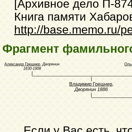
[Архивное дело П-87
Книга памяти Хабаровс
http://base.memo.ru/p
Фрагмент фамильног
Александр Грешнер
,
Дворянин
Оль
1830-1908
|
|
Владимир Грешнер
,
Дворянин
1886
|
Если у Вас есть, чт