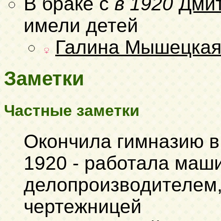
В браке с
в 1920
Дми
имели детей
Галина Мышецка
Заметки
Частные заметки
Окончила гимназию в 
1920 - работала маш
делопроизводителем, 
чертежницей