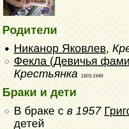
Родители
Никанор Яковлев
,
Кр
Фекла (Девичья фами
Крестьянка
1903-1949
Браки и дети
В браке с
в 1957
Григ
детей