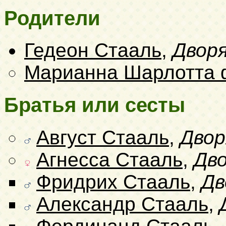
Родители
Гедеон Стааль
,
Двор
Марианна Шарлотта 
Братья или сесты
Август Стааль
,
Двор
Агнесса Стааль
,
Дв
Фридрих Стааль
,
Дв
Александр Стааль
,