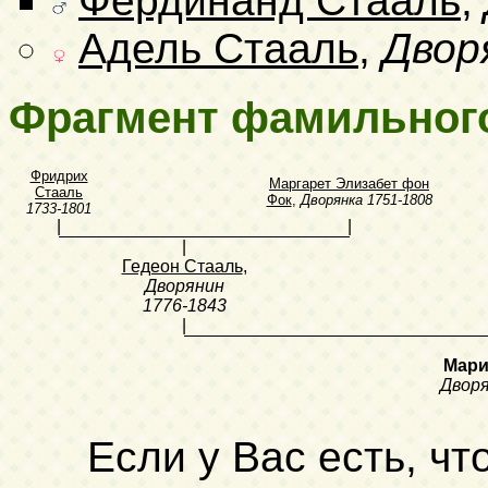
Фердинанд Стааль
,
Адель Стааль
,
Двор
Фрагмент фамильног
Фридрих
Маргарет Элизабет фон
Стааль
Фок
,
Дворянка
1751-1808
1733-1801
|
|
|
Гедеон Стааль
,
Дворянин
1776-1843
|
Мари
Двор
Если у Вас есть, чт