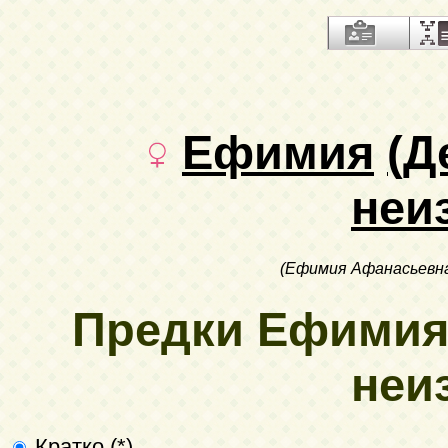
Ефимия
(Д
неи
(Ефимия Афанасьевна
Предки Ефимия
неи
Кратко (*)