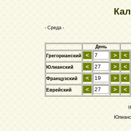
Кал
- Среда -
День
Грегорианский
Юлианский
Французский
Еврейский
(
Юлианск