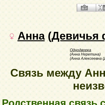
Анна
(Девичья 
Однодворка
(Анна Неретина)
(Анна Алексеевна 
Связь между Ан
неизве
Родственная связь с.