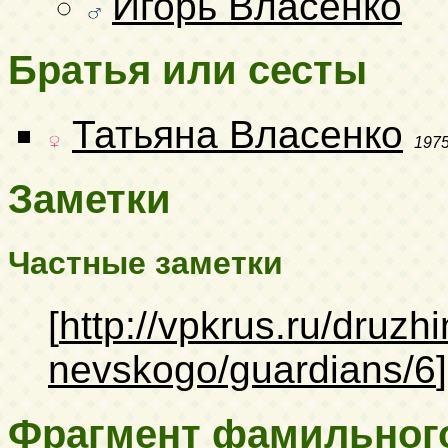
Игорь Власенко
Братья или сесты
Татьяна Власенко
197
Заметки
Частные заметки
[
http://vpkrus.ru/druzh
nevskogo/guardians/6
]
Фрагмент фамильног