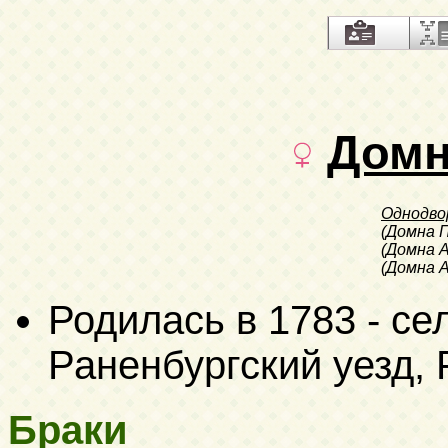
Домн
Однодво
(Домна 
(Домна 
(Домна 
Родилась в 1783 - се
Раненбургский уезд, 
Браки