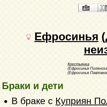
Ефросинья
неи
Крестьянка
(Ефросинья Полянска
(Ефросинья Павловна
Браки и дети
В браке с
Куприян По