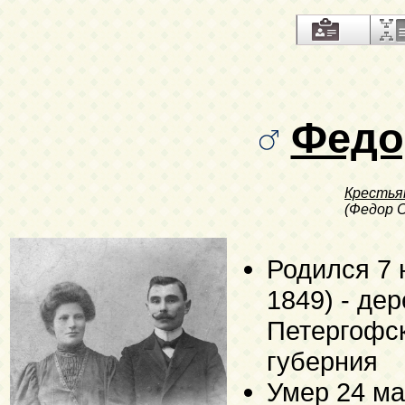
Федо
Крестья
(Федор 
Родился
7 
1849)
- дер
Петергофск
губерния
Умер
24 ма