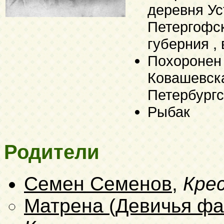
деревня Ус
Петергофск
губерния , 
Похоронен 
Ковашевска
Петербургс
Рыбак
Родители
Семен Семенов
,
Кре
Матрена (Девичья фа