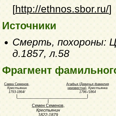
[
http://ethnos.sbor.ru/
]
Источники
Смерть, похороны: Ц
д.1857, л.58
Фрагмент фамильног
Савва Семенов
,
Агафья (Девичья фамилия
Крестьянин
неизвестна)
,
Крестьянка
1793-1864/
1796-/1864
|
|
|
Семен Семенов
,
Крестьянин
1822-1879