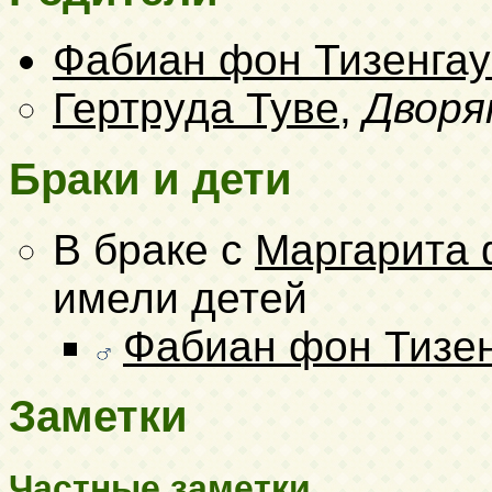
Фабиан фон Тизенгау
Гертруда Туве
,
Дворя
Браки и дети
В браке с
Маргарита 
имели детей
Фабиан фон Тизен
Заметки
Частные заметки