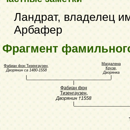
Ландрат, владелец им
Арбафер
Фрагмент фамильног
Магдалена
Фабиан фон Тизенгаузен
,
Крузе
,
Дворянин
ca 1480-1558
Дворянка
|
|
|
Фабиан фон
Тизенгаузен
,
Дворянин
†1558
|