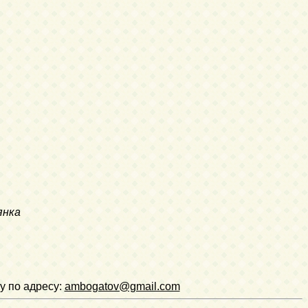
янка
у по адресу:
ambogatov@gmail.com