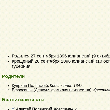
Родился
27 сентября 1896 юлианский (9 октяб
Крещеный
28 сентября 1896 юлианский (10 окт
губерния
Родители
Куприян Полянский
,
Крестьянин
1847-
Ефросинья (Девичья фамилия неизвестна)
,
Крестья
Братья или сесты
Алексей Полянский
,
Крестьянин