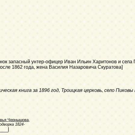
ок запасный унтер-офицер Иван Ильин Харитонов и села 
осле 1862 года, жена Василия Назаровича Скуратова]
еская книга за 1896 год, Троицкая церковь, село Пиковы
овья Чернышова
,
одворка
1824-
|