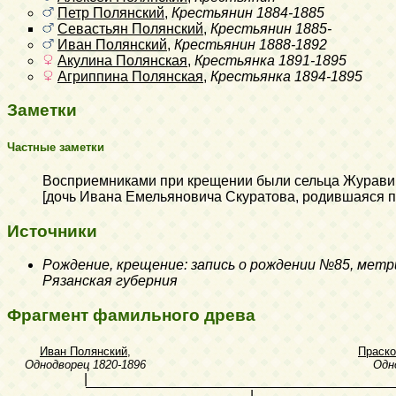
Петр Полянский
,
Крестьянин
1884-1885
Севастьян Полянский
,
Крестьянин
1885-
Иван Полянский
,
Крестьянин
1888-1892
Акулина Полянская
,
Крестьянка
1891-1895
Агриппина Полянская
,
Крестьянка
1894-1895
Заметки
Частные заметки
Восприемниками при крещении были сельца Журавин
[дочь Ивана Емельяновича Скуратова, родившаяся п
Источники
Рождение, крещение: запись о рождении №85, метрич
Рязанская губерния
Фрагмент фамильного древа
Иван Полянский
,
Праск
Однодворец
1820-1896
Одн
|
|