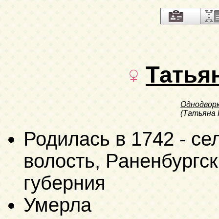
Татья
Однодвор
(Татьяна
Родилась в 1742 - с
волость, Раненбургск
губерния
Умерла