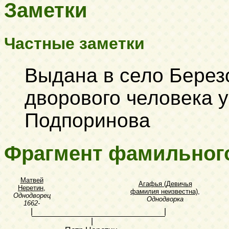
Заметки
Частные заметки
Выдана в село Березо
дворового человека 
Подпоринова
Фрагмент фамильног
Матвей
Агафья (Девичья
Неретин
,
фамилия неизвестна)
,
Однодворец
Однодворка
1662-
|
|
|