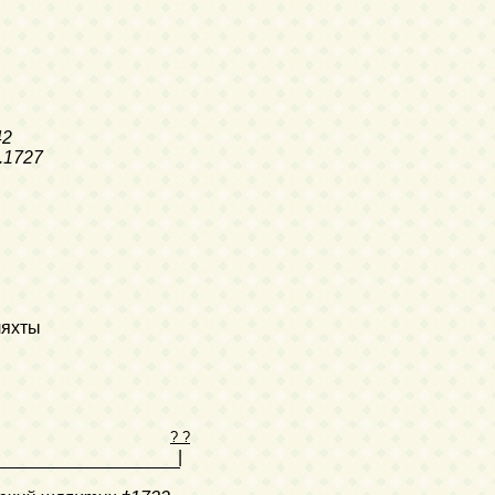
42
.1727
ляхты
? ?
|