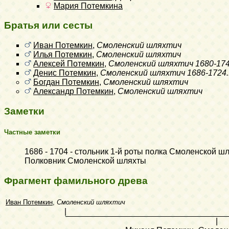
Мария Потемкина
Братья или сесты
Иван Потемкин
,
Смоленский шляхтич
Илья Потемкин
,
Смоленский шляхтич
Алексей Потемкин
,
Смоленский шляхтич
1680-17
Денис Потемкин
,
Смоленский шляхтич
1686-1724.
Богдан Потемкин
,
Смоленский шляхтич
Александр Потемкин
,
Смоленский шляхтич
Заметки
Частные заметки
1686 - 1704 - стольник 1-й роты полка Смоленской ш
Полковник Смоленской шляхты
Фрагмент фамильного древа
Иван Потемкин
,
Смоленский шляхтич
|
|