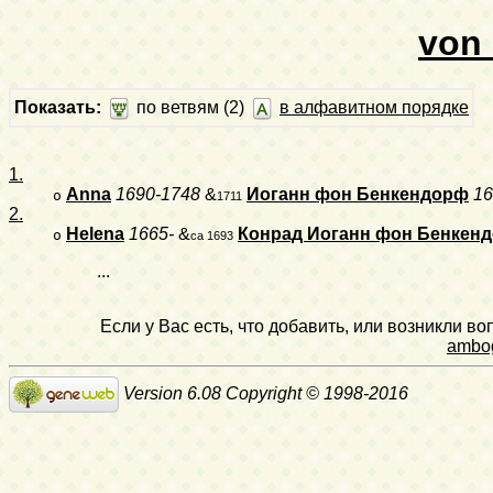
von 
Показать:
по ветвям (2)
в алфавитном порядке
1.
Anna
1690-1748
&
Иоганн фон Бенкендорф
16
o
1711
2.
Helena
1665-
&
Конрад Иоганн фон Бенкен
o
ca 1693
...
Если у Вас есть, что добавить, или возникли в
ambo
Version 6.08 Copyright © 1998-2016