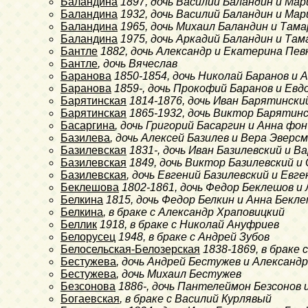
Баландина
1897
, дочь Василий Баландин и Ма
Баландина
1932
, дочь Василий Баландин и Мар
Баландина
1965
, дочь Михаил Баландин и Там
Баландина
1975
, дочь Аркадий Баландин и Та
Бантле
1882
, дочь Александр и Екатерина Пев
Бантле
, дочь Вячеслав
Баранова
1850-1854
, дочь Николай Баранов и 
Баранова
1859-
, дочь Прокофий Баранов и Евд
Барятинская
1814-1876
, дочь Иван Барятински
Барятинская
1865-1932
, дочь Виктор Барятин
Басаргина
, дочь Григорий Басаргин и Анна фо
Базилева
, дочь Алексей Базилев и Вера Эверс
Базилевская
1831-
, дочь Иван Базилевский и 
Базилевская
1849
, дочь Виктор Базилевский и
Базилевская
, дочь Евгений Базилевский и Евг
Беклешова
1802-1861
, дочь Федор Беклешов и
Белкина
1815
, дочь Федор Белкин и Анна Бекл
Белкина
, в браке с Александр Храповицкий
Беллик
1918
, в браке с Николай Ануфриев
Белорусец
1948
, в браке с Андрей Зубов
Белосельская-Белозерская
1838-1869
, в браке
Бестужева
, дочь Андрей Бестужев и Александ
Бестужева
, дочь Михаил Бестужев
Безсонова
1886-
, дочь Пантелеймон Безсонов 
Богаевская
, в браке с Василий Курлявый