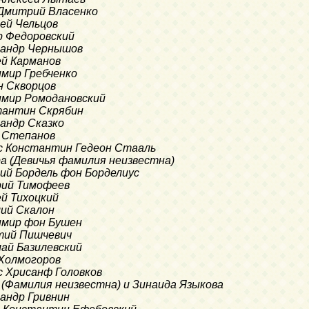
с Дмитрий Власенко
сей Чельцов
ор Федоровский
ксандр Чернышов
рей Карманов
димир Гребченко
ан Скворцов
димир Ромодановский
стантин Скрябин
сандр Сказко
й Степанов
е с Константин Гедеон Стааль
ра (Девичья фамилия неизвестна)
ений Бордель фон Борделиус
ерий Тимофеев
ей Тихоцкий
илий Скалон
димир фон Бушен
нтий Пишчевич
олай Базилевский
н Холмогоров
 с Хрисанф Головков
 (Фамилия неизвестна) и Зинаида Языкова
сандр Гривнин