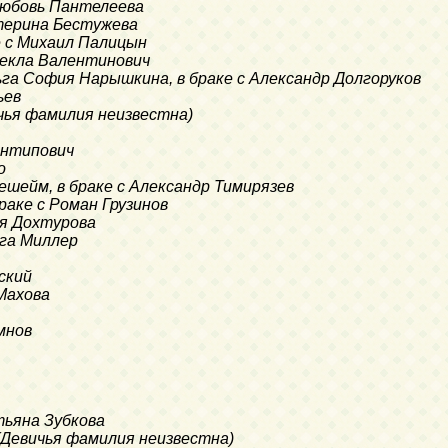
 Любовь Пантелеева
атерина Бестужева
ке с Михаил Палицын
Фекла Валентинович
ьга София Нарышкина, в браке с Александр Долгоруков
ьев
ичья фамилия неизвестна)
 Антипович
о
зешейм, в браке с Александр Тимирязев
браке с Роман Грузинов
ия Дохтурова
ьга Миллер
нский
Махова
мнов
тьяна Зубкова
 (Девичья фамилия неизвестна)