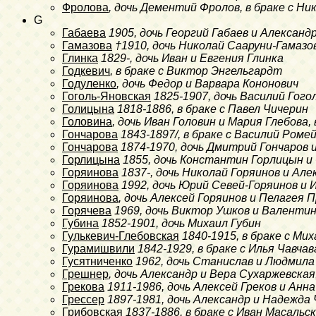
Фролова
, дочь Дементий Фролов, в браке с Ни
G
Габаева
1905
, дочь Георгий Габаев и Алексан
Гамазова
†1910
, дочь Николай Сааруни-Гамазо
Глинка
1829-
, дочь Иван и Евгения Глинка
Годкевич
, в браке с Виктор Энгельгардт
Годуленко
, дочь Федор и Варвара Кононович
Гоголь-Яновская
1825-1907
, дочь Василий Гог
Голицына
1818-1886
, в браке с Павел Чичерин
Головина
, дочь Иван Головин и Мария Глебова,
Гончарова
1843-1897/
, в браке с Василий Роме
Гончарова
1874-1970
, дочь Дмитрий Гончаров 
Горлицына
1855
, дочь Константин Горлицын и
Горяинова
1837-
, дочь Николай Горяинов и Ал
Горяинова
1992
, дочь Юрий Севей-Горяинов и 
Горяинова
, дочь Алексей Горяинов и Пелагея 
Горячева
1969
, дочь Виктор Ушков и Валенти
Губина
1852-1901
, дочь Михаил Губин
Гулькевич-Глебовская
1840-1915
, в браке с Ми
Гурамишвили
1842-1929
, в браке с Илья Чавча
Гусятниченко
1962
, дочь Станислав и Людмила
Грешнер
, дочь Александр и Вера Сухаржевская
Грекова
1911-1986
, дочь Алексей Греков и Анн
Грессер
1897-1981
, дочь Александр и Надежда
Грибовская
1837-1886
, в браке с Иван Масальс