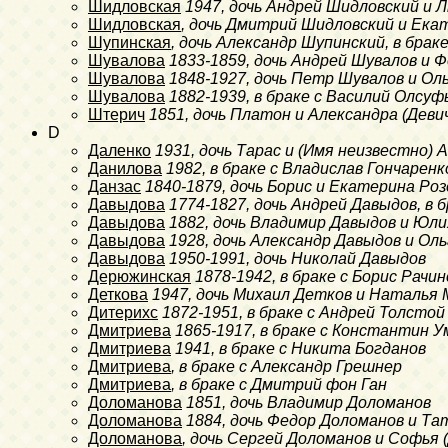
Шидловская
1947
, дочь Андрей Шидловский и
Шидловская
, дочь Дмитрий Шидловский и Ек
Шупинская
, дочь Александр Шупинский, в бра
Шувалова
1833-1859
, дочь Андрей Шувалов и 
Шувалова
1848-1927
, дочь Петр Шувалов и Ол
Шувалова
1882-1939
, в браке с Василий Олсуф
Штерич
1851
, дочь Платон и Александра (Дев
D
Даленко
1931
, дочь Тарас и (Имя неизвестно)
Данилова
1982
, в браке с Владислав Гончаренк
Данзас
1840-1879
, дочь Борис и Екатерина Ро
Давыдова
1774-1827
, дочь Андрей Давыдов, в 
Давыдова
1882
, дочь Владимир Давыдов и Юл
Давыдова
1928
, дочь Александр Давыдов и Ол
Давыдова
1950-1991
, дочь Николай Давыдов
Дерюжинская
1878-1942
, в браке с Борис Рачи
Деткова
1947
, дочь Михаил Детков и Наталья 
Дитерихс
1872-1951
, в браке с Андрей Толстой
Дмитриева
1865-1917
, в браке с Константин У
Дмитриева
1941
, в браке с Никита Богданов
Дмитриева
, в браке с Александр Грешнер
Дмитриева
, в браке с Дмитрий фон Ган
Доломанова
1851
, дочь Владимир Доломанов
Доломанова
1884
, дочь Федор Доломанов и Та
Доломанова
, дочь Сергей Доломанов и Софья