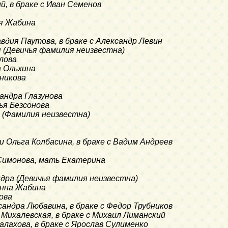
ий, в браке с Иван Семенов
ья Жабина
авдия Паутова, в браке с Александр Левин
я (Девичья фамилия неизвестна)
лова
а Ольхина
вникова
сандра Глазунова
ья Безсонова
й (Фамилия неизвестна)
и Ольга Колбасина, в браке с Вадим Андреев
 Симонова, мать Екатерина
ндра (Девичья фамилия неизвестна)
Анна Жабина
ова
ксандра Любавина, в браке с Федор Трубников
 Михалевская, в браке с Михаил Лиманский
алахова, в браке с Ярослав Сулименко