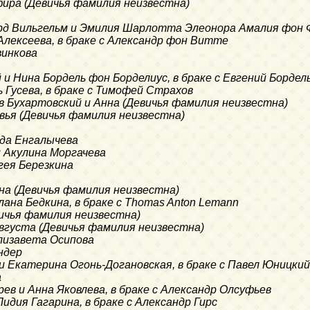
афира (Девичья фамилия неизвестна)
ард Вильгельм и Эмилия Шарлотта Элеонора Амалия фон 
 Алексеева, в браке с Александр фон Витте
винкова
й и Нина Бордель фон Борделиус, в браке с Евгений Борде
ь Гусева, в браке с Тимофей Страхов
ав Бухартовский и Анна (Девичья фамилия неизвестна)
овья (Девичья фамилия неизвестна)
жда Енгалычева
и Акулина Моргачева
агея Березкина
яна (Девичья фамилия неизвестна)
лана Бедкина, в браке с Thomas Anton Lemann
вичья фамилия неизвестна)
Августа (Девичья фамилия неизвестна)
лизавета Осипова
ндер
 и Екатерина Огонь-Догановская, в браке с Павел Юницкий
а
ев и Анна Яковлева, в браке с Александр Олсуфьев
Лидия Гагарина, в браке с Александр Гирс