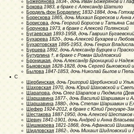
Божерянова
1834-
, дочь Иван Божерянов и Гл
Бокова
1983
, в браке с Александр Шатило
Бордель фон Борделиус
1832-1884
, дочь Готх
Борескова
1865
, дочь Михаил Боресков и Анна
Борисова
, дочь Георгий Борисов и Татьяна Са
Борунова
1973
, в браке с Алексей Полянский
Бугаевская
1893-1958
, дочь Гавриил Бугаевски
Бухарева
1820-
, дочь Алексей Бухарев и Любов
Бухартовская
1895-1953
, дочь Генрих Владисл
Бурцева
1892
, дочь Александр Бурцев и Праск
Бутурлина
†
, в браке с Роман Шидловский
Броницкая
, дочь Александр Броницкий и Наде
Быковская
1828-1828
, дочь Сергей Быковский 
Былова
1847-1853
, дочь Николай Былов и Пел
C
Щербинская
, дочь Григорий Щербинский и Уль
Шаховская
1970
, дочь Юрий Шаховской и Свет
Шарапова
, дочь Олег Шарапов и Людмила (Де
Шаршавина
1877-
, дочь Василий Шаршавин и 
Шаршавина
1880-
, дочь Степан Шаршавин и Е
Шефер
1924-2012
, в браке с Юлий Грегуаре-За
Шестакова
1887-1950
, дочь Алексей Шестаков
Шевич
1841-1901
, дочь Андрей и Анна Власьев
Шишмарева
1821-1868
, дочь Афанасий Шишмар
Шидловская
1862-
, дочь Михаил Шидловский и 