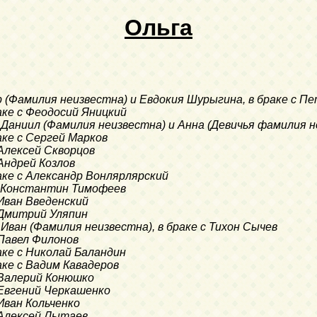
Ольга
р (Фамилия неизвестна) и Евдокия Шурыгина, в браке с П
раке с Феодосий Яницкий
ь Даниил (Фамилия неизвестна) и Анна (Девичья фамилия 
раке с Сергей Марков
с Алексей Скворцов
 Андрей Козлов
раке с Александр Вонлярлярский
 с Константин Тимофеев
с Иван Введенский
с Дмитрий Уляпин
ь Иван (Фамилия неизвестна), в браке с Тихон Сычев
с Павел Филонов
раке с Николай Баландин
раке с Вадим Кавадеров
с Валерий Конюшко
с Евгений Черкашенко
 Иван Кольченко
с Алексей Лытаев