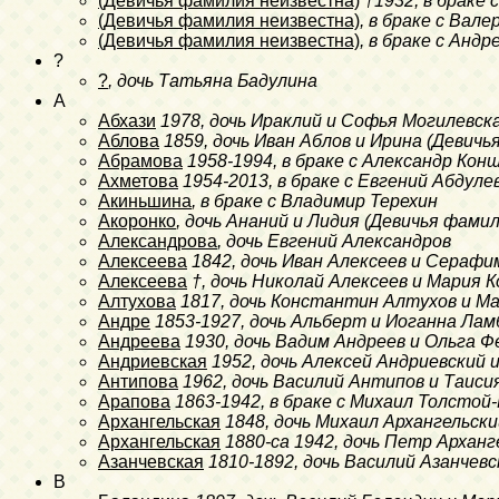
(Девичья фамилия неизвестна)
†1932
, в браке
(Девичья фамилия неизвестна)
, в браке с Вал
(Девичья фамилия неизвестна)
, в браке с Анд
?
?
, дочь Татьяна Бадулина
A
Абхази
1978
, дочь Ираклий и Софья Могилевск
Аблова
1859
, дочь Иван Аблов и Ирина (Девич
Абрамова
1958-1994
, в браке с Александр Кон
Ахметова
1954-2013
, в браке с Евгений Абдуле
Акиньшина
, в браке с Владимир Терехин
Акоронко
, дочь Ананий и Лидия (Девичья фами
Александрова
, дочь Евгений Александров
Алексеева
1842
, дочь Иван Алексеев и Серафи
Алексеева
†
, дочь Николай Алексеев и Мария 
Алтухова
1817
, дочь Константин Алтухов и Ма
Андре
1853-1927
, дочь Альберт и Иоганна Ла
Андреева
1930
, дочь Вадим Андреев и Ольга Фе
Андриевская
1952
, дочь Алексей Андриевский 
Антипова
1962
, дочь Василий Антипов и Таиси
Арапова
1863-1942
, в браке с Михаил Толстой
Архангельская
1848
, дочь Михаил Архангельс
Архангельская
1880-ca 1942
, дочь Петр Архан
Азанчевская
1810-1892
, дочь Василий Азанчев
B