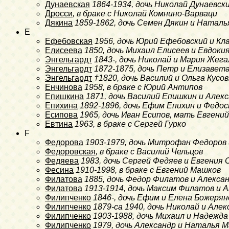
Дунаевская
1864-1934
, дочь Николай Дунаевск
Дросси
, в браке с Николай Комнино-Варваци
Дякина
1859-1862
, дочь Семен Дякин и Натал
E
Ефебовская
1956
, дочь Юрий Ефебовский и Кл
Елисеева
1850
, дочь Михаил Елисеев и Евдоки
Энгельгардт
1843-
, дочь Николай и Мария Жега
Энгельгардт
1872-1875
, дочь Петр и Елизавет
Энгельгардт
†1820
, дочь Василий и Ольга Кусо
Енчинова
1958
, в браке с Юрий Антипов
Епишкина
1871
, дочь Василий Епишкин и Алек
Епихина
1892-1896
, дочь Ефим Епихин и Федос
Есипова
1965
, дочь Иван Есипов, мать Евгени
Евтина
1963
, в браке с Сергей Гурко
F
Федорова
1903-1979
, дочь Митрофан Федоров 
Федоровская
, в браке с Василий Чельцов
Федяева
1983
, дочь Сергей Федяев и Евгения
Фесина
1910-1998
, в браке с Евгений Машков
Филатова
1885
, дочь Федор Филатов и Алекса
Филатова
1913-1914
, дочь Максим Филатов и 
Филипченко
1846-
, дочь Ефим и Елена Божерян
Филипченко
1879-ca 1940
, дочь Николай и Але
Филипченко
1903-1988
, дочь Михаил и Надежда
Филипченко
1979
, дочь Александр и Наталья М