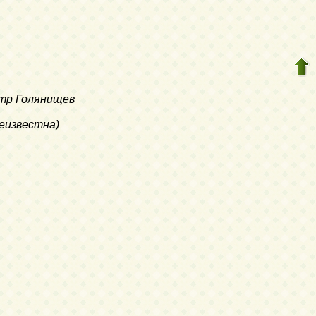
етр Голянищев
неизвестна)