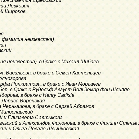
 с Константин Ефебовский
ерий Левкович
рей Широков
ая
ья фамилия неизвестна)
шин
вский
лия неизвестна), в браке с Михаил Шибаев
ма Васильева, в браке с Семен Каптельцев
Колногорова
рфа Понкратова, в браке с Иван Моргачев
мбер, в браке с Рудольф Август Вольдемар фон Шлиппе
дорова, в браке с Henry Carlisle
и Лариса Воронская
я Чернышова, в браке с Сергей Абрамов
-Милославский
кий и Елизавета Салтыкова
гельский и Александра Филонова, в браке с Филипп Стеньк
ский и Ольга Повало-Швыйковская