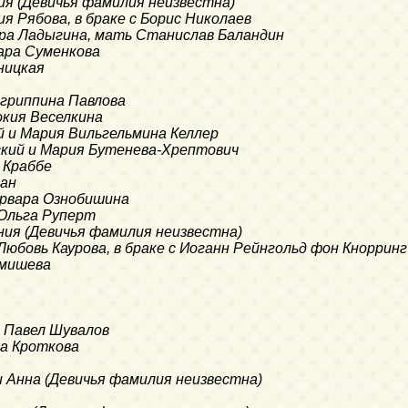
рия (Девичья фамилия неизвестна)
ия Рябова, в браке с Борис Николаев
ара Ладыгина, мать Станислав Баландин
мара Суменкова
ницкая
Агриппина Павлова
окия Веселкина
й и Мария Вильгельмина Келлер
ский и Мария Бутенева-Хрептович
н Краббе
ман
Варвара Ознобишина
 Ольга Руперт
ения (Девичья фамилия неизвестна)
 Любовь Каурова, в браке с Иоганн Рейнгольд фон Кнорринг
емишева
 с Павел Шувалов
ра Кроткова
и Анна (Девичья фамилия неизвестна)