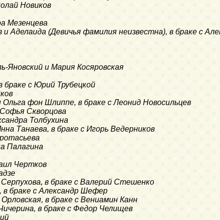
колай Новиков
дра Мезенцева
в и Аделаида (Девичья фамилия неизвестна), в браке с Ал
оль-Яновский и Мария Косяровская
 в браке с Юрий Трубецкой
йков
и Ольга фон Шлиппе, в браке с Леонид Новосильцев
 Софья Скворцова
ександра Толбухина
Инна Танаева, в браке с Игорь Ведерников
Протасьева
на Палагина
хаил Чертков
вадзе
 Серпухова, в браке с Валерий Стешенко
, в браке с Александр Шефер
а Орловская, в браке с Вениамин Канн
 Чичерина, в браке с Федор Челищев
кий