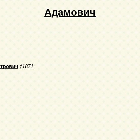
Адамович
етрович
†1871