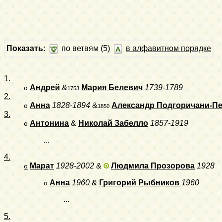
Показать:
по ветвям (5)
в алфавитном порядке
1.
Андрей
&
Мария Белевич
1739-1789
o
1753
2.
Анна
1828-1894
&
Александр Подгоричани-П
o
1850
3.
Антонина
&
Николай Забелло
1857-1919
o
...
4.
Марат
1928-2002
&
Людмила Прозорова
1928
o
Анна
1960
&
Григорий Рыбников
1960
o
...
5.