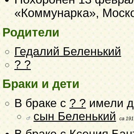
«Коммунарка», Моско
Родители
Гедалий Беленький
? ?
Браки и дети
В браке с
? ?
имели д
сын Беленький
ca 191
В браке с
Ксения Бан