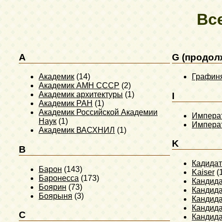
Вс
A
G (продол
Академик
(14)
Графин
Академик АМН СССР
(2)
Академик архитектуры
(1)
I
Академик РАН
(1)
Академик Российской Академии
Импера
Наук
(1)
Импера
Академик ВАСХНИЛ
(1)
K
B
Кадидат
Барон
(143)
Kaiser
(
Баронесса
(173)
Кандида
Боярин
(73)
Кандида
Боярыня
(3)
Кандида
Кандида
C
Кандида