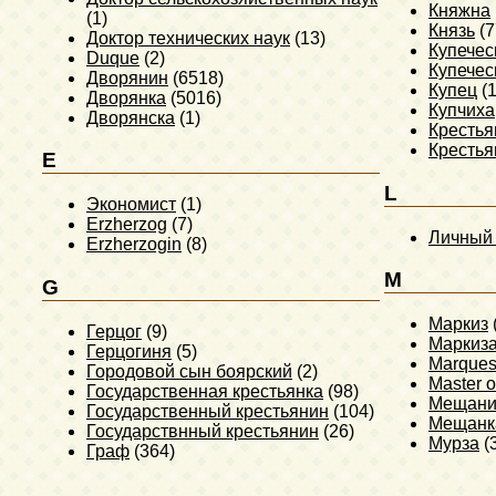
Княжна
(1)
Князь
(7
Доктор технических наук
(13)
Купечес
Duque
(2)
Купечес
Дворянин
(6518)
Купец
(1
Дворянка
(5016)
Купчиха
Дворянска
(1)
Крестья
Крестья
E
L
Экономист
(1)
Erzherzog
(7)
Личный 
Erzherzogin
(8)
M
G
Маркиз
Герцог
(9)
Маркиз
Герцогиня
(5)
Marque
Городовой сын боярский
(2)
Master o
Государственная крестьянка
(98)
Мещани
Государственный крестьянин
(104)
Мещанк
Государствнный крестьянин
(26)
Мурза
(
Граф
(364)