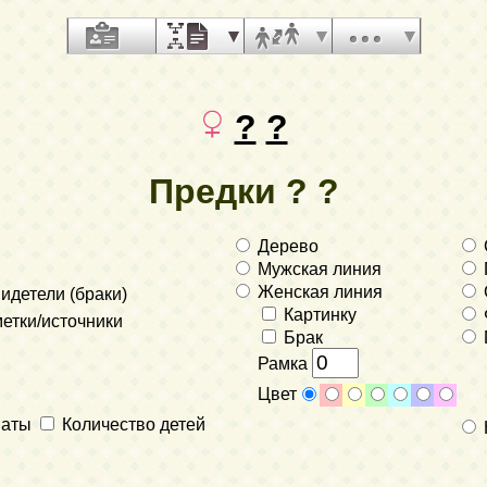
?
?
Предки ? ?
Дерево
Мужская линия
Женская линия
идетели (браки)
Картинку
етки/источники
Брак
Рамка
Цвет
наты
Количество детей