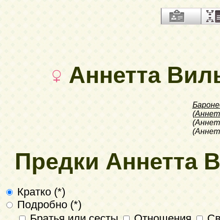
Аннетта Вил
Бароне
(
Анне
(Аннет
(Аннет
Предки Аннетта 
Кратко (*)
Подробно (*)
Братья или сесты
Отношения
Св