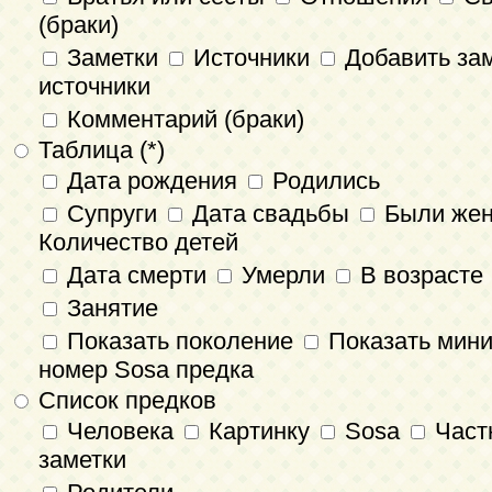
(браки)
Заметки
Источники
Добавить зам
источники
Комментарий (браки)
Таблица (*)
Дата рождения
Родились
Супруги
Дата свадьбы
Были же
Количество детей
Дата смерти
Умерли
В возрасте
Занятие
Показать поколение
Показать мин
номер Sosa предка
Список предков
Человека
Картинку
Sosa
Част
заметки