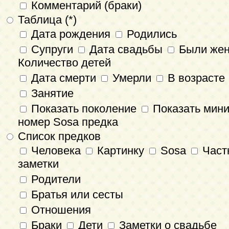
Комментарий (браки)
Таблица (*)
Дата рождения
Родились
Супруги
Дата свадьбы
Были же
Количество детей
Дата смерти
Умерли
В возрасте
Занятие
Показать поколение
Показать мин
номер Sosa предка
Список предков
Человека
Картинку
Sosa
Част
заметки
Родители
Братья или сесты
Отношения
Браки
Дети
Заметки о свадьбе