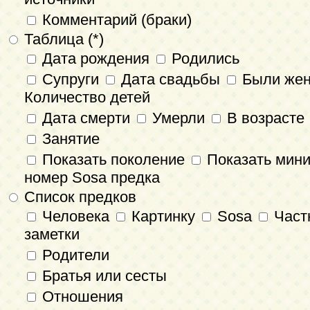
Комментарий (браки)
Таблица (*)
Дата рождения
Родились
Супруги
Дата свадьбы
Были же
Количество детей
Дата смерти
Умерли
В возрасте
Занятие
Показать поколение
Показать мин
номер Sosa предка
Список предков
Человека
Картинку
Sosa
Част
заметки
Родители
Братья или сесты
Отношения