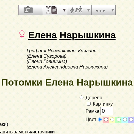
Елена
Нарышкина
Графиня Рымникская
,
Княгиня
(Елена Суворова)
(Елена Голицына)
(Елена Александровна Нарышкина)
Потомки Елена Нарышкина
Дерево
Картинку
Рамка
Цвет
аки)
вить заметки/источники