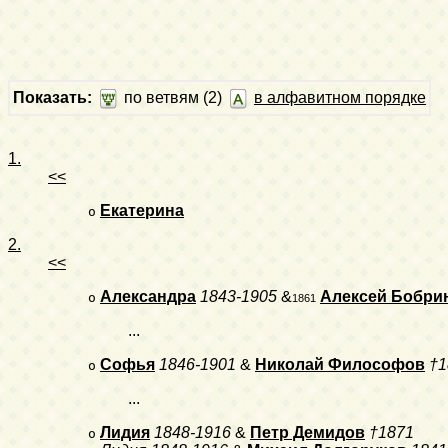
Показать:
по ветвям (2)
в алфавитном порядке
1.
<<
Екатерина
o
2.
<<
Александра
1843-1905
&
Алексей Бобри
o
1861
...
Софья
1846-1901
&
Николай Философов
†1
o
...
Лидия
1848-1916
&
Петр Демидов
†1871
o