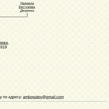
Надежда
Бестужева
,
Дворянка
|
рева
,
1918
у по адресу:
ambogatov@gmail.com