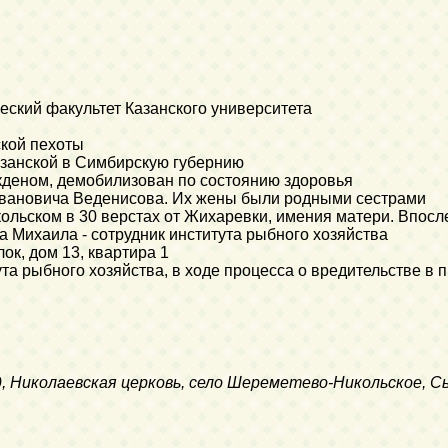
еский факультет Казанского университета
ской пехоты
азанской в Симбирскую губернию
укденом, демобилизован по состоянию здоровья
 Ивановича Веденисова. Их жены были родными сестрами
кольском в 30 верстах от Жихаревки, имения матери. Впосл
та Михаила - сотрудник института рыбного хозяйства
ок, дом 13, квартира 1
ута рыбного хозяйства, в ходе процесса о вредительстве 
од, Николаевская церковь, село Шереметево-Никольское, 