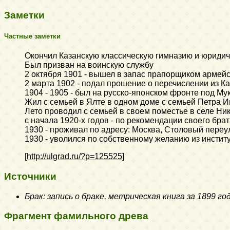
Заметки
Частные заметки
Окончил Казанскую классическую гимназию и юридич
Был призван на воинскую службу
2 октября 1901 - вышел в запас прапорщиком армей
2 марта 1902 - подал прошение о перечислении из К
1904 - 1905 - был на русско-японском фронте под М
Жил с семьей в Ялте в одном доме с семьей Петра
Лето проводил с семьей в своем поместье в селе Ни
с начала 1920-х годов - по рекомендации своего бра
1930 - проживал по адресу: Москва, Столовый переул
1930 - уволился по собственному желанию из инстит
[
http://ulgrad.ru/?p=125525
]
Источники
Брак: запись о браке, метрическая книга за 1899 г
Фрагмент фамильного древа