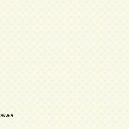
нягиня