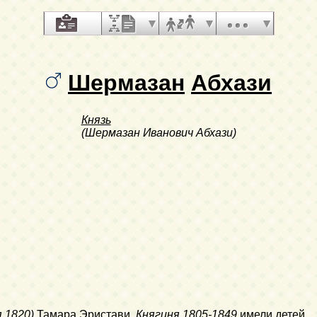
Шермазан
Абхази
Князь
(Шермазан Иванович Абхази)
 1820)
Тамара Эристави
,
Княгиня
1805-1849
имели детей