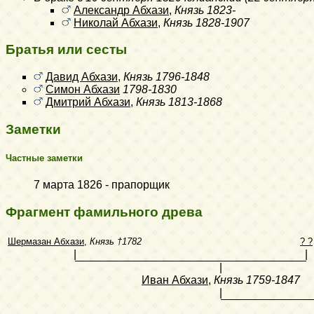
Александр Абхази
,
Князь
1823-
Николай Абхази
,
Князь
1828-1907
Братья или сесты
Давид Абхази
,
Князь
1796-1848
Симон Абхази
1798-1830
Дмитрий Абхази
,
Князь
1813-1868
Заметки
Частные заметки
7 марта 1826 - прапорщик
Фрагмент фамильного древа
Шермазан Абхази
,
Князь
†1782
? ?
|
|
|
Иван Абхази
,
Князь
1759-1847
|