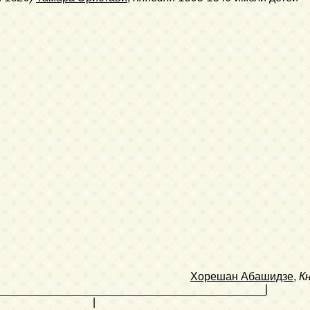
Хорешан Абашидзе
,
К
|
|