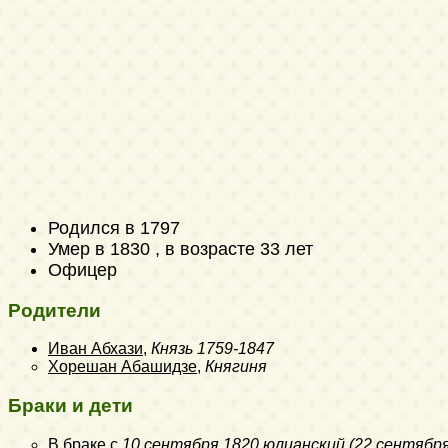
Родился в 1797
Умер в 1830 , в возрасте 33 лет
Офицер
Родители
Иван Абхази
,
Князь
1759-1847
Хорешан Абашидзе
,
Княгиня
Браки и дети
В браке с
10 сентября 1820 юлианский (22 сентября