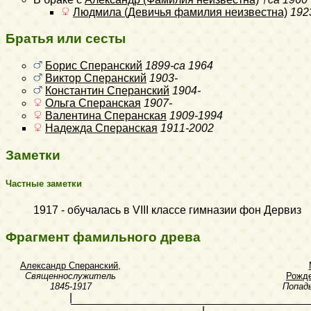
Людмила (Девичья фамилия неизвестна)
192
Братья или сесты
Борис Сперанский
1899-ca 1964
Виктор Сперанский
1903-
Константин Сперанский
1904-
Ольга Сперанская
1907-
Валентина Сперанская
1909-1994
Надежда Сперанская
1911-2002
Заметки
Частные заметки
1917 - обучалась в VIII классе гимназии фон Дервиз
Фрагмент фамильного древа
Александр Сперанский
,
Священнослужитель
Рожде
1845-1917
Попад
|
|