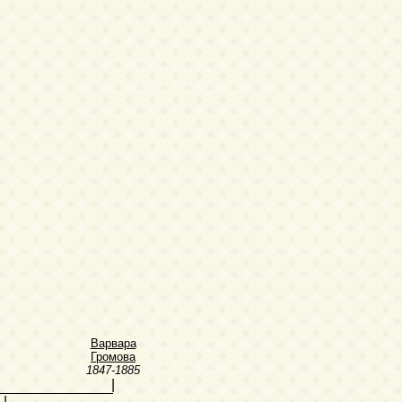
Варвара
Громова
1847-1885
|
|