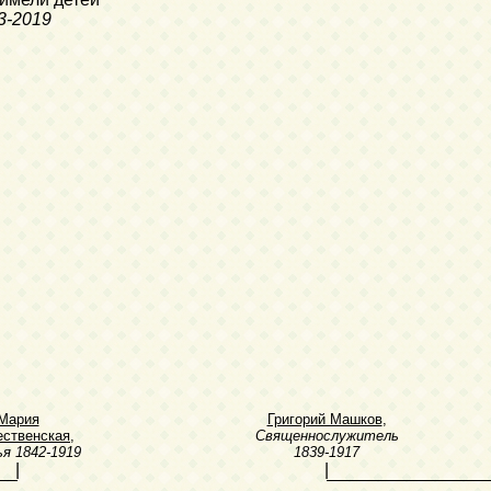
3-2019
Мария
Григорий Машков
,
ственская
,
Священнослужитель
ья
1842-1919
1839-1917
|
|