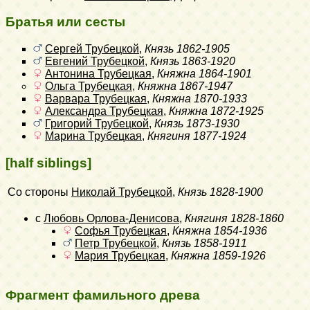
Братья или сесты
Сергей Трубецкой
,
Князь
1862-1905
Евгений Трубецкой
,
Князь
1863-1920
Антонина Трубецкая
,
Княжна
1864-1901
Ольга Трубецкая
,
Княжна
1867-1947
Варвара Трубецкая
,
Княжна
1870-1933
Александра Трубецкая
,
Княжна
1872-1925
Григорий Трубецкой
,
Князь
1873-1930
Марина Трубецкая
,
Княгиня
1877-1924
[half siblings]
Со стороны
Николай Трубецкой
,
Князь
1828-1900
с
Любовь Орлова-Денисова
,
Княгиня
1828-1860
Софья Трубецкая
,
Княжна
1854-1936
Петр Трубецкой
,
Князь
1858-1911
Мария Трубецкая
,
Княжна
1859-1926
Фрагмент фамильного древа