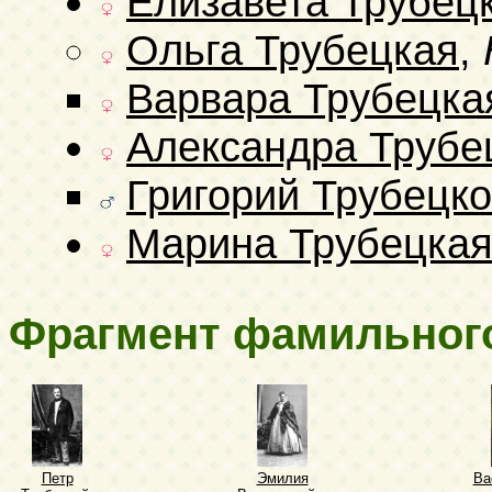
Елизавета Трубец
Ольга Трубецкая
,
Варвара Трубецка
Александра Трубе
Григорий Трубецк
Марина Трубецка
Фрагмент фамильног
Петр
Эмилия
Ва