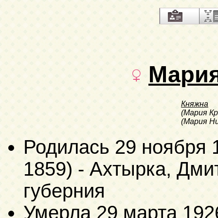
Мари
Княжна
(Мария К
(Мария Ни
Родилась
29 ноября 
1859)
- Ахтырка, Дми
губерния
Умерла
29 марта 192