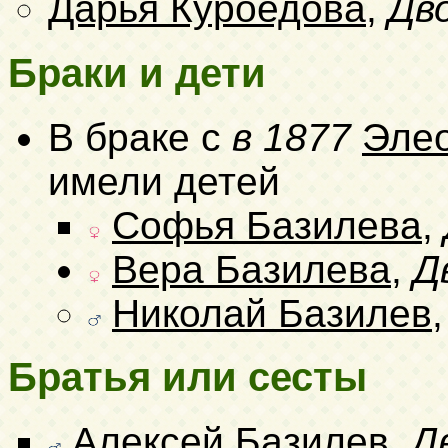
Дарья Куроедова
,
Дв
Браки и дети
В браке с
в 1877
Элео
имели детей
Софья Базилева
,
Вера Базилева
,
Д
Николай Базилев
Братья или сесты
Алексей Базилев
,
Д