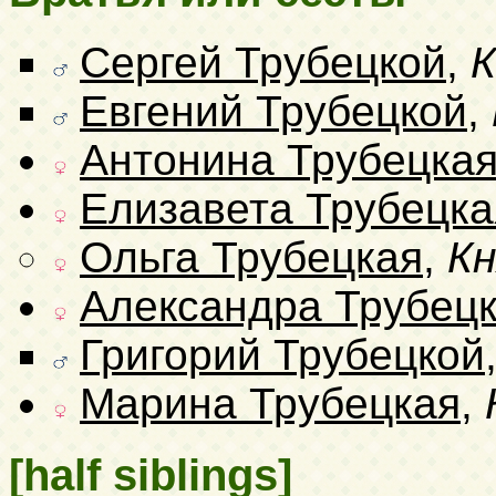
Сергей Трубецкой
,
К
Евгений Трубецкой
,
Антонина Трубецка
Елизавета Трубецка
Ольга Трубецкая
,
К
Александра Трубец
Григорий Трубецкой
Марина Трубецкая
,
[half siblings]