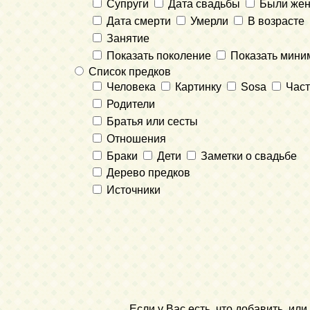
Супруги
Дата свадьбы
Были же
Дата смерти
Умерли
В возрасте
Занятие
Показать поколение
Показать мини
Список предков
Человека
Картинку
Sosa
Част
Родители
Братья или сесты
Отношения
Браки
Дети
Заметки о свадьбе
Дерево предков
Источники
Если у Вас есть, что добавить, и