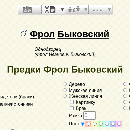
Фрол
Быковский
Однодворец
(Фрол Иванович Быковский)
Предки Фрол Быковский
Дерево
Мужская линия
Женская линия
идетели (браки)
Картинку
етки/источники
Брак
Рамка
Цвет