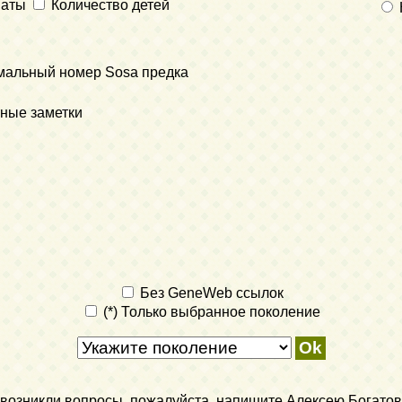
наты
Количество детей
мальный номер Sosa предка
ные заметки
Без GeneWeb ссылок
(*) Только выбранное поколение
ли возникли вопросы, пожалуйста, напишите Алексею Богатов