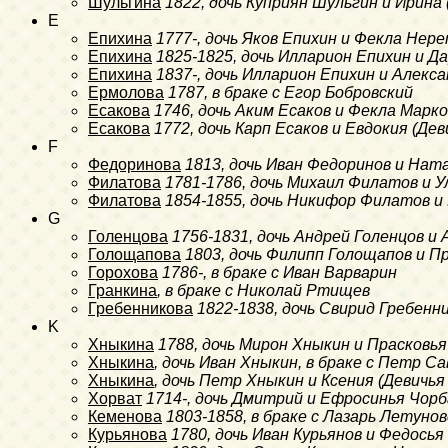
Шульгина
1822
, дочь Куприян Шульгин и Ирина
E
Епихина
1777-
, дочь Яков Епихин и Фекла Нер
Епихина
1825-1825
, дочь Илларион Епихин и Д
Епихина
1837-
, дочь Илларион Епихин и Алекс
Ермолова
1787
, в браке с Егор Бобровский
Есакова
1746
, дочь Аким Есаков и Фекла Марк
Есакова
1772
, дочь Карп Есаков и Евдокия (Д
F
Федоринова
1813
, дочь Иван Федоринов и Нат
Филатова
1781-1786
, дочь Михаил Филатов и 
Филатова
1854-1855
, дочь Никифор Филатов 
G
Голенцова
1756-1831
, дочь Андрей Голенцов и
Голощапова
1803
, дочь Филипп Голощапов и П
Горохова
1786-
, в браке с Иван Варварин
Гранкина
, в браке с Николай Ртищев
Гребенникова
1822-1838
, дочь Свирид Гребенн
K
Хныкина
1788
, дочь Мирон Хныкин и Прасковья
Хныкина
, дочь Иван Хныкин, в браке с Петр С
Хныкина
, дочь Петр Хныкин и Ксения (Девичь
Хорват
1714-
, дочь Дмитрий и Ефросинья Чорб
Кеменова
1803-1858
, в браке с Лазарь Летуно
Курьянова
1780
, дочь Иван Курьянов и Федось