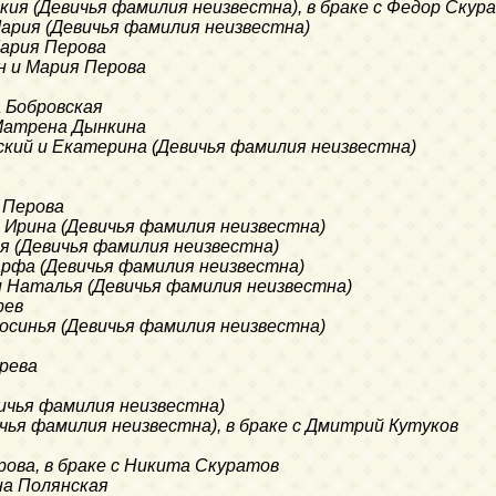
окия (Девичья фамилия неизвестна), в браке с Федор Скур
Мария (Девичья фамилия неизвестна)
Мария Перова
н и Мария Перова
а Бобровская
 Матрена Дынкина
ский и Екатерина (Девичья фамилия неизвестна)
 Перова
Ирина (Девичья фамилия неизвестна)
ья (Девичья фамилия неизвестна)
арфа (Девичья фамилия неизвестна)
и Наталья (Девичья фамилия неизвестна)
рев
росинья (Девичья фамилия неизвестна)
ерева
вичья фамилия неизвестна)
ичья фамилия неизвестна), в браке с Дмитрий Кутуков
рова, в браке с Никита Скуратов
на Полянская