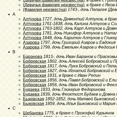
(Девичья фамилия неизвестна)
, в браке с Григ
(Девичья фамилия неизвестна)
, в браке с Яков
(Фамилия неизвестна)
1743-
, дочь Пелагея (Де
A
Алтухова
1727
, дочь Дементий Алтухов, в бра
Алтухова
1761-1838
, дочь Калина Алтухов и С
Алтухова
1763-1802
, дочь Карп Алтухов и Домн
Алтухова
1781
, дочь Никифор Алтухов и Ната
Алтухова
1848
, дочь Харитон Алтухов и Глике
Азарова
1797
, дочь Григорий Азаров и Евдоки
Азарова
1799
, дочь Емельян Азаров и Федосья
B
Баранова
1813-
, дочь Иван Баранов и Прасков
Бобровская
1802
, дочь Алексей Бобровский и 
Бобровская
1817
, дочь Лука Бобровский и Пел
Бобровская
1827
, дочь Игнатий Бобровский и 
Бобровская
1831
, в браке с Иван Репин
Бобровская
1856
, дочь Павел Бобровский и Е
Бобровская
1856
, дочь Иван Бобровский и Фек
Будаева
1833
, дочь Гликерия Федоринова
Будаева
1839
, дочь Феоктист Будаев и Домна 
Быковская
1852-1852
, дочь Матвей Быковский
Быковская
1859
, дочь Илья Быковский и Мари
C
Шебанова
1775
, в браке с Прокофий Курьянов