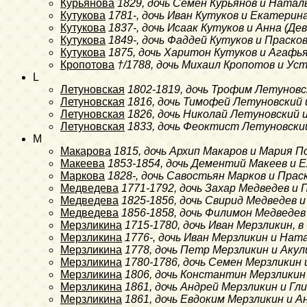
Курьянова
1829
, дочь Семен Курьянов и Натал
Кутукова
1781-
, дочь Иван Кутуков и Екатери
Кутукова
1837-
, дочь Исаак Кутуков и Анна (Д
Кутукова
1849-
, дочь Фаддей Кутуков и Праско
Кутукова
1875
, дочь Харитон Кутуков и Агафь
Кропотова
†/1788
, дочь Михаил Кропотов и Ус
L
Летуновская
1802-1819
, дочь Трофим Летунов
Летуновская
1816
, дочь Тимофей Летуновский 
Летуновская
1826
, дочь Николай Летуновский 
Летуновская
1833
, дочь Феоктист Летуновский
M
Макарова
1815
, дочь Архип Макаров и Мария 
Макеева
1853-1854
, дочь Дементий Макеев и 
Маркова
1828-
, дочь Савостьян Марков и Прас
Медведева
1771-1792
, дочь Захар Медведев и
Медведева
1825-1856
, дочь Свирид Медведев 
Медведева
1856-1858
, дочь Филимон Медведе
Мерзликина
1715-1780
, дочь Иван Мерзликин, 
Мерзликина
1776-
, дочь Иван Мерзликин и Нат
Мерзликина
1778
, дочь Петр Мерзликин и Акул
Мерзликина
1780-1786
, дочь Семен Мерзликин
Мерзликина
1806
, дочь Константин Мерзликин
Мерзликина
1861
, дочь Андрей Мерзликин и Г
Мерзликина
1861
, дочь Евдоким Мерзликин и А