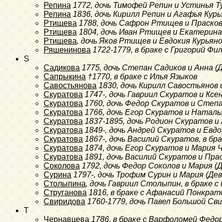
Репина
1772
, дочь Тимофей Репин и Устинья 
Репина
1836
, дочь Кирилл Репин и Агафья Кур
Ртищева
1788
, дочь Сафрон Ртищев и Праско
Ртищева
1804
, дочь Иван Ртищев и Екатерин
Ртищева
, дочь Яков Ртищев и Евдокия Курьян
Ряшенинова
1722-1779
, в браке с Григорий Фи
S
Садикова
1775
, дочь Степан Садиков и Анна 
Сапрыкина
†1770
, в браке с Илья Языков
Савостьянова
1830
, дочь Кирилл Савостьянов
Скуратова
1747-
, дочь Гавриил Скуратов и Кс
Скуратова
1760
, дочь Федор Скуратов и Степ
Скуратова
1766
, дочь Егор Скуратов и Натал
Скуратова
1837-1895
, дочь Родион Скуратов и 
Скуратова
1849-
, дочь Андрей Скуратов и Евд
Скуратова
1867-
, дочь Василий Скуратов, в бр
Скуратова
1874
, дочь Егор Скуратов и Мария 
Скуратова
1891
, дочь Василий Скуратов и Пра
Соколова
1792
, дочь Федор Соколов и Мария (
Сурина
1797-
, дочь Трофим Сурин и Мария (Де
Столыпина
, дочь Гавриил Столыпин, в браке 
Струганова
1816
, в браке с Афанасий Понкрат
Свиридова
1760-1779
, дочь Павел
Большой
Сви
T
Чернавцева
1786
, в браке с Варфоломей Федо