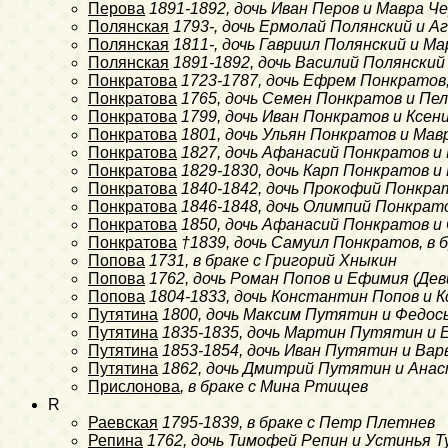
Перова
1891-1892
, дочь Иван Перов и Мавра 
Полянская
1793-
, дочь Ермолай Полянский и А
Полянская
1811-
, дочь Гавриил Полянский и М
Полянская
1891-1892
, дочь Василий Полянский
Понкратова
1723-1787
, дочь Ефрем Понкратов
Понкратова
1765
, дочь Семен Понкратов и П
Понкратова
1799
, дочь Иван Понкратов и Ксен
Понкратова
1801
, дочь Ульян Понкратов и Мав
Понкратова
1827
, дочь Афанасий Понкратов и
Понкратова
1829-1830
, дочь Карп Понкратов 
Понкратова
1840-1842
, дочь Прокофий Понкра
Понкратова
1846-1848
, дочь Олимпий Понкрат
Понкратова
1850
, дочь Афанасий Понкратов 
Понкратова
†1839
, дочь Самуил Понкратов, в
Попова
1731
, в браке с Григорий Хныкин
Попова
1762
, дочь Роман Попов и Ефимия (Де
Попова
1804-1833
, дочь Константин Попов и К
Путятина
1800
, дочь Максим Путятин и Федос
Путятина
1835-1835
, дочь Мартин Путятин и 
Путятина
1853-1854
, дочь Иван Путятин и Вар
Путятина
1862
, дочь Дмитрий Путятин и Ана
Прислонова
, в браке с Мина Ртищев
R
Раевская
1795-1839
, в браке с Петр Плетнев
Репина
1762
, дочь Тимофей Репин и Устинья 