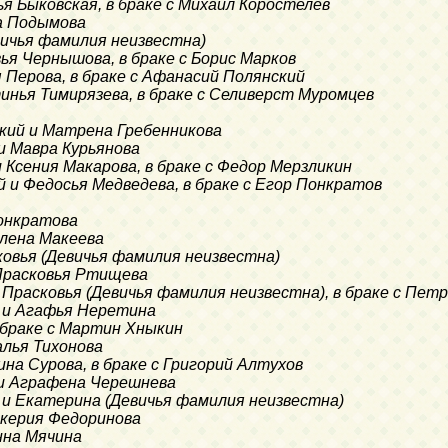
ья Быковская, в браке с Михаил Коростелев
на Подымова
евичья фамилия неизвестна)
вья Чернышова, в браке с Борис Марков
я Перова, в браке с Афанасий Полянский
тинья Тимирязева, в браке с Селиверст Муромцев
ский и Матрена Гребенникова
и Мавра Курьянова
и Ксения Макарова, в браке с Федор Мерзликин
 и Федосья Медведева, в браке с Егор Понкратов
Понкратова
Елена Макеева
ковья (Девичья фамилия неизвестна)
 Прасковья Ртищева
и Прасковья (Девичья фамилия неизвестна), в браке с Пет
в и Агафья Неретина
в браке с Мартин Хныкин
алья Тихонова
ина Сурова, в браке с Григорий Алтухов
 и Аграфена Черешнева
 и Екатерина (Девичья фамилия неизвестна)
ликерия Федоринова
нна Мячина