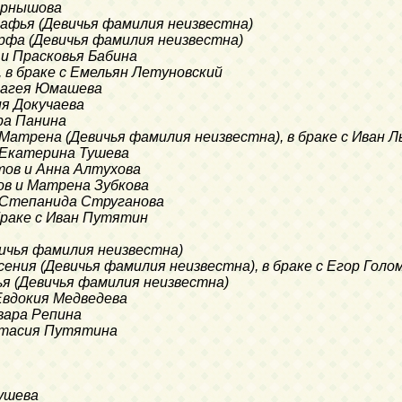
Чернышова
гафья (Девичья фамилия неизвестна)
арфа (Девичья фамилия неизвестна)
 и Прасковья Бабина
, в браке с Емельян Летуновский
елагея Юмашева
ия Докучаева
ра Панина
 Матрена (Девичья фамилия неизвестна), в браке с Иван Л
и Екатерина Тушева
тов и Анна Алтухова
ов и Матрена Зубкова
и Степанида Струганова
 браке с Иван Путятин
вичья фамилия неизвестна)
сения (Девичья фамилия неизвестна), в браке с Егор Голо
ья (Девичья фамилия неизвестна)
Евдокия Медведева
вара Репина
стасия Путятина
Тушева