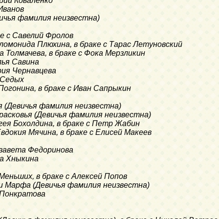
орий Коваленко
 Иванов
вичья фамилия неизвестна)
ке с Савелий Фролов
оломонида Плюхина, в браке с Тарас Летуновский
а Толмачева, в браке с Фока Мерзликин
лья Савина
рия Чернавцева
я Седых
 Погонина, в браке с Иван Сапрыкин
ья (Девичья фамилия неизвестна)
Прасковья (Девичья фамилия неизвестна)
агея Бохолдина, в браке с Петр Жабин
Евдокия Мячина, в браке с Елисей Макеев
лизавета Федоринова
ла Хныкина
Меньших, в браке с Алексей Попов
 и Марфа (Девичья фамилия неизвестна)
я Понкратова