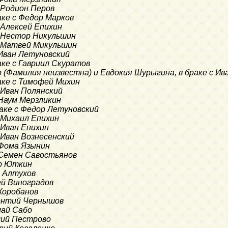
с Родион Перов
раке с Федор Марков
с Алексей Епихин
 с Нестор Никульшин
 с Матвей Микульшин
с Иван Летуновский
раке с Гавриил Скуратов
р (Фамилия неизвестна) и Евдокия Шурыгина, в браке с Ив
раке с Тимофей Михин
с Иван Полянский
с Наум Мерзликин
браке с Федор Летуновский
с Михаил Епихин
с Иван Епихин
с Иван Вознесенский
с Фома Язынин
с Семен Савостьянов
ор Юткин
н Алтухов
гей Виноградов
 Коробанов
рентий Чернышов
олай Сабо
илий Пестрово