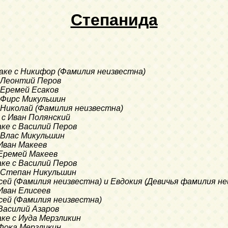
Степанида
браке с Никифор (Фамилия неизвестна)
с Леонтий Перов
с Еремей Есаков
 с Фирс Микульшин
 с Николай (Фамилия неизвестна)
е с Иван Полянский
раке с Василий Перов
с Влас Микульшин
 Иван Макеев
с Еремей Макеев
раке с Василий Перов
 с Степан Никульшин
ксей (Фамилия неизвестна) и Евдокия (Девичья фамилия н
 Иван Елисеев
ксей (Фамилия неизвестна)
с Василий Азаров
раке с Иуда Мерзликин
с Фока Мерзликин