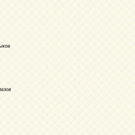
ыков
мазов