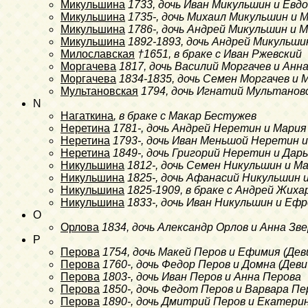
Микульшина
1733
, дочь Иван Микульшин и Евд
Микульшина
1735-
, дочь Михаил Микульшин и 
Микульшина
1786-
, дочь Андрей Микульшин и 
Микульшина
1892-1893
, дочь Андрей Микульши
Милославская
†1651
, в браке с Иван Ржевский
Моргачева
1817
, дочь Василий Моргачев и Анн
Моргачева
1834-1835
, дочь Семен Моргачев и
Мультановская
1794
, дочь Игнатий Мультанов
N
Нагаткина
, в браке с Макар Бестужев
Неретина
1781-
, дочь Андрей Неретин и Мария
Неретина
1793-
, дочь Иван
Меньшой
Неретин и 
Неретина
1849-
, дочь Григорий Неретин и Дар
Никульшина
1812-
, дочь Семен Никульшин и М
Никульшина
1825-
, дочь Афанасий Никульшин 
Никульшина
1825-1909
, в браке с Андрей Жиха
Никульшина
1833-
, дочь Иван Никульшин и Еф
O
Орлова
1834
, дочь Александр Орлов и Анна Зв
P
Перова
1754
, дочь Макей Перов и Ефимия (Де
Перова
1760-
, дочь Федор Перов и Домна (Дев
Перова
1803-
, дочь Иван Перов и Анна Перова
Перова
1850-
, дочь Федот Перов и Варвара Пе
Перова
1890-
, дочь Дмитрий Перов и Екатери