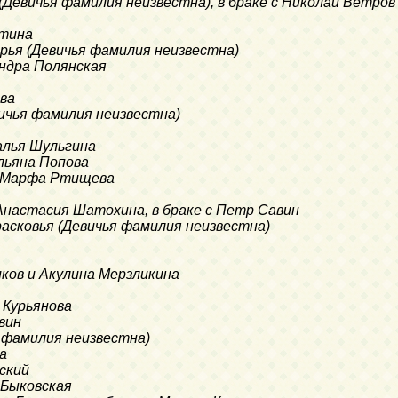
 (Девичья фамилия неизвестна), в браке с Николай Ветров
етина
арья (Девичья фамилия неизвестна)
андра Полянская
ова
евичья фамилия неизвестна)
алья Шульгина
Ульяна Попова
и Марфа Ртищева
 Анастасия Шатохина, в браке с Петр Савин
расковья (Девичья фамилия неизвестна)
иков и Акулина Мерзликина
 Курьянова
авин
я фамилия неизвестна)
а
вский
я Быковская