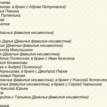
Тушева
ьянова, в браке с Абрам Летуновский
вья Панина
а Путятина
ова
латов
(Девичья фамилия неизвестна)
 и Дарья (Девичья фамилия неизвестна)
ения (Девичья фамилия неизвестна)
анида Микульшина
ья (Девичья фамилия неизвестна)
Анна Полянская, в браке с Иван Безсонов
окия Косматова
аке с Андрей Полянский
Чернышова, в браке с Дмитрий Перов
сковья Перова
Девичья фамилия неизвестна), в браке с Николай Колоколо
вичья фамилия неизвестна), в браке с Сергей Чернышов
с Николай Юрьев
ов
ридов и Татьяна (Девичья фамилия неизвестна)
ринов