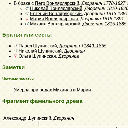
В браке с
Петр Вонлярлярский
,
Дворянин
1778-1827
и
Николай Вонлярлярский
,
Дворянин
1810-182
Евгений Вонлярлярский
,
Дворянин
1813-1881
Мария Вонлярлярская
,
Дворянка
1815-1891
Михаил Вонлярлярский
,
Дворянин
1815-1885
Братья или сесты
Павел Шупинский
,
Дворянин
†1849..1855
Николай Шупинский
,
Дворянин
Ольга Шупинская
,
Дворянка
Заметки
Частные заметки
Умерла при родах Михаила и Марии
Фрагмент фамильного древа
Александр Шупинский
,
Дворянин
|