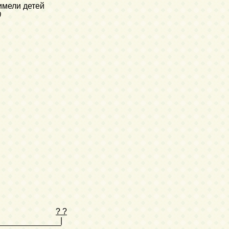
мели детей
0
? ?
|