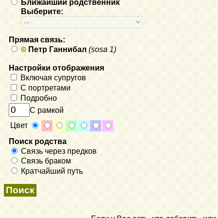
Ближайший родственник
Выберите:
Прямая связь:
Петр Ганнибал
(sosa 1)
Настройки отображения
Включая супругов
С портретами
Подробно
С рамкой
Цвет
Поиск родства
Связь через предков
Связь браком
Кратчайший путь