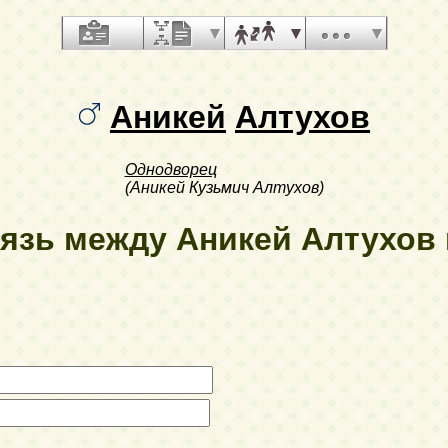
Аникей
Алтухов
Однодворец
(Аникей Кузьмич Алтухов)
язь между Аникей Алтухов и