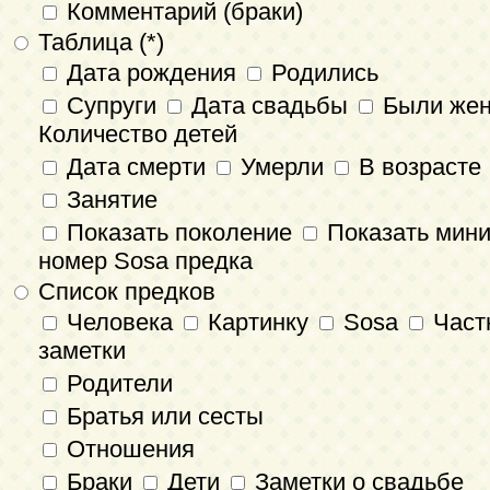
Комментарий (браки)
Таблица (*)
Дата рождения
Родились
Супруги
Дата свадьбы
Были же
Количество детей
Дата смерти
Умерли
В возрасте
Занятие
Показать поколение
Показать мин
номер Sosa предка
Список предков
Человека
Картинку
Sosa
Част
заметки
Родители
Братья или сесты
Отношения
Браки
Дети
Заметки о свадьбе