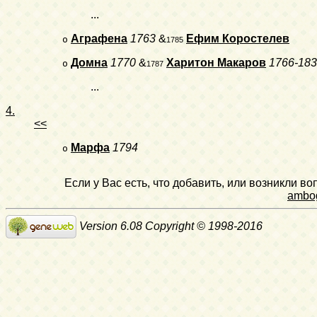
...
Аграфена
1763
&
Ефим Коростелев
o
1785
Домна
1770
&
Харитон Макаров
1766-18
o
1787
...
4.
<<
Марфа
1794
o
Если у Вас есть, что добавить, или возникли в
ambo
Version 6.08 Copyright © 1998-2016