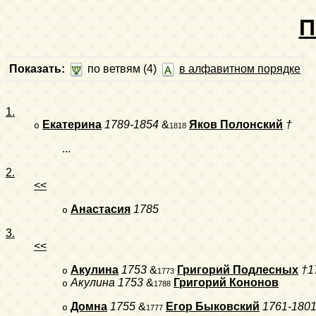
П
Показать:
по ветвям (4)
в алфавитном порядке
1.
Екатерина
1789-1854
&
Яков Полонский
†
o
1818
...
2.
<<
Анастасия
1785
o
3.
<<
Акулина
1753
&
Григорий Подлесных
†1
o
1773
Акулина
1753
&
Григорий Кононов
o
1788
Домна
1755
&
Егор Быковский
1761-180
o
1777