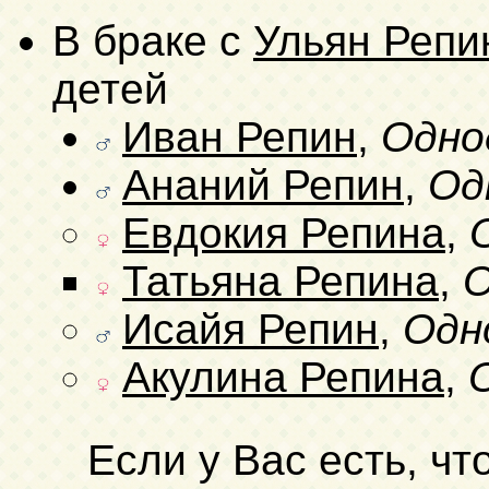
В браке с
Ульян Репи
детей
Иван Репин
,
Одно
Ананий Репин
,
Од
Евдокия Репина
,
Татьяна Репина
,
О
Исайя Репин
,
Одн
Акулина Репина
,
Если у Вас есть, чт