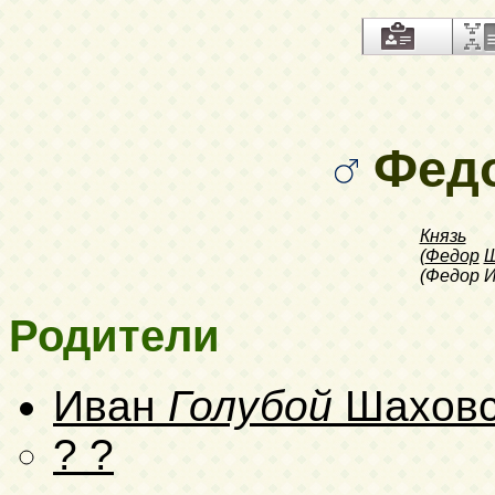
Фед
Князь
(
Федор
Ш
(Федор И
Родители
Иван
Голубой
Шаховс
? ?