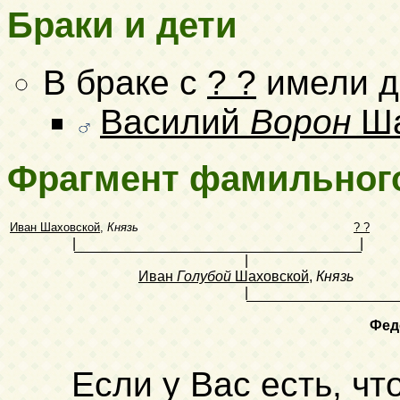
Браки и дети
В браке с
? ?
имели д
Василий
Ворон
Ша
Фрагмент фамильног
Иван Шаховской
,
Князь
? ?
|
|
|
Иван
Голубой
Шаховской
,
Князь
|
Фе
Если у Вас есть, чт