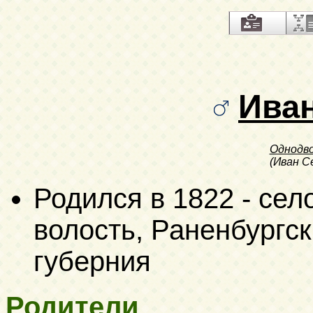
Ива
Однодв
(Иван С
Родился в 1822 - се
волость, Раненбургск
губерния
Родители