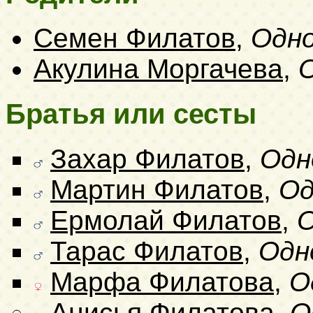
Семен Филатов
,
Одн
Акулина Моргачева
,
Братья или сесты
Захар Филатов
,
Одн
Мартин Филатов
,
Од
Ермолай Филатов
,
О
Тарас Филатов
,
Одн
Марфа Филатова
,
О
Анисья Филатова
,
О