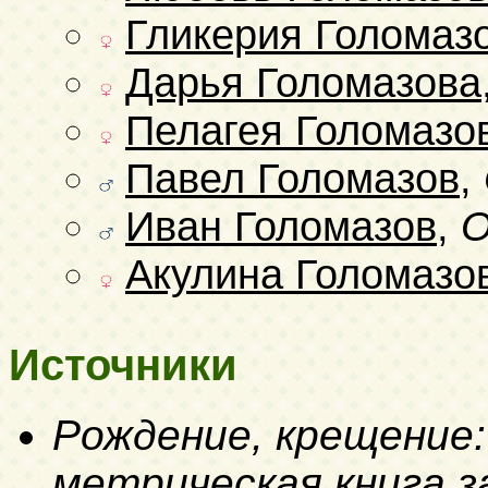
Гликерия Голомаз
Дарья Голомазова
Пелагея Голомазо
Павел Голомазов
,
Иван Голомазов
,
О
Акулина Голомазо
Источники
Рождение, крещение:
метрическая книга за