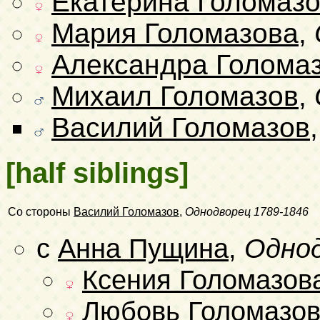
Екатерина Голомаз
Мария Голомазова
,
Александра Голома
Михаил Голомазов
,
Василий Голомазов
[half siblings]
Со стороны
Василий Голомазов
,
Однодворец
1789-1846
с
Анна Пущина
,
Одно
Ксения Голомазов
Любовь Голомазо