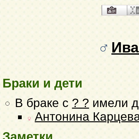
Ива
Браки и дети
В браке с
? ?
имели д
Антонина Карцев
Заметки